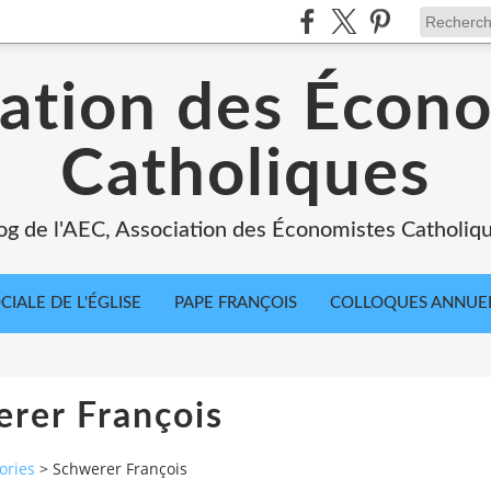
ation des Écon
Catholiques
og de l'AEC, Association des Économistes Catholiq
IALE DE L'ÉGLISE
PAPE FRANÇOIS
COLLOQUES ANNUE
rer François
ories
>
Schwerer François