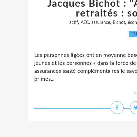
Jacques Bichot : 
retraités : s
,
,
,
,
actif
AEC
assurance
Bichot
écon
17.
Les personnes âgées ont en moyenne beso
jeunes et les personnes « dans la force de
assurances santé complémentaires le saven
primes...
L