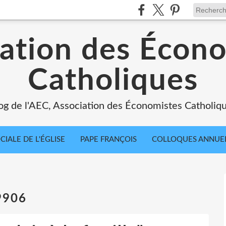
ation des Écon
Catholiques
og de l'AEC, Association des Économistes Catholiq
IALE DE L'ÉGLISE
PAPE FRANÇOIS
COLLOQUES ANNUE
89906