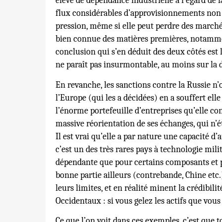
élevé de dépendance industrielle à l’égard de 
flux considérables d’approvisionnements non r
pression, même si elle peut perdre des marché
bien connue des matières premières, notamme
conclusion qui s’en déduit des deux côtés est 
ne paraît pas insurmontable, au moins sur la 
En revanche, les sanctions contre la Russie n’
l’Europe (qui les a décidées) en a souffert elle
l’énorme portefeuille d’entreprises qu’elle cont
massive réorientation de ses échanges, qui n’é
Il est vrai qu’elle a par nature une capacité d
c’est un des très rares pays à technologie mil
dépendante que pour certains composants et pr
bonne partie ailleurs (contrebande, Chine etc.
leurs limites, et en réalité minent la crédibili
Occidentaux : si vous gelez les actifs que vou
Ce que l’on voit dans ces exemples, c’est que 