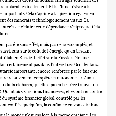
la Chine. Les droits de douane envisagés touchent des
emplaçables facilement. Et la Chine résiste à la
s importants. Cela s’ajoute à la question également
nt des minerais technologiquement vitaux. La
l’intérêt de réduire cette dépendance réciproque. Cela
durée.
ont pas été sans effet, mais pas ceux escomptés, et
 aussi, tant sur le coût de l’énergie qu’en bradant
rôlait en Russie. L’effet sur la Russie a été une
tait certainement pas dans l’intérêt des Occidentaux.
’autarcie importante, encore renforcée par le fait que
itaire relativement complète et autonome – n’étant
oduits élaborés, qu’elle a pu en l’espèce trouver en
). Quant aux sanctions financières, elles ont rencontré
té du système financier global, contrôlé par les
s ont confiés quelqu’un, la confiance en vous diminue.
tout le monde n’est pas logé à la même enseigne. Les