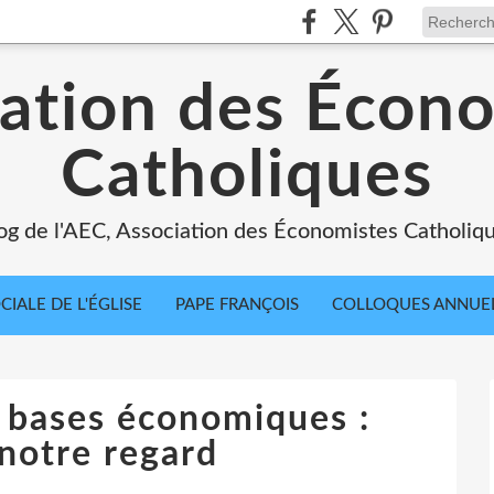
ation des Écon
Catholiques
og de l'AEC, Association des Économistes Catholiq
IALE DE L'ÉGLISE
PAPE FRANÇOIS
COLLOQUES ANNUE
t bases économiques :
notre regard