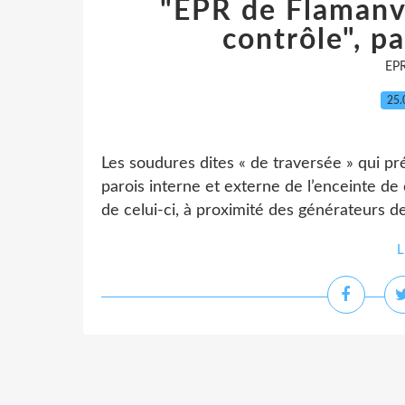
"EPR de Flamanvi
contrôle", p
EP
25.
Les soudures dites « de traversée » qui pr
parois interne et externe de l’enceinte 
de celui-ci, à proximité des générateurs de
L