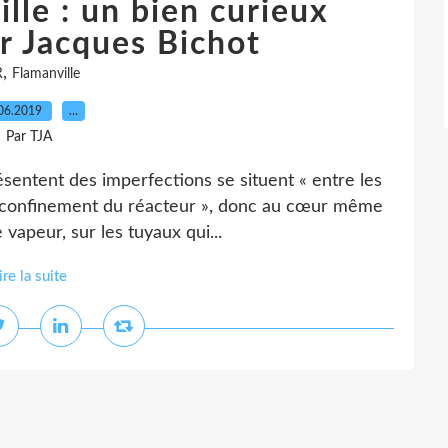
lle : un bien curieux
ar Jacques Bichot
,
R
Flamanville
06.2019
…
Par TJA
ésentent des imperfections se situent « entre les
de confinement du réacteur », donc au cœur même
 vapeur, sur les tuyaux qui...
ire la suite