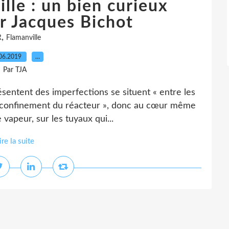
lle : un bien curieux
ar Jacques Bichot
,
R
Flamanville
06.2019
…
Par TJA
ésentent des imperfections se situent « entre les
de confinement du réacteur », donc au cœur même
 vapeur, sur les tuyaux qui...
ire la suite