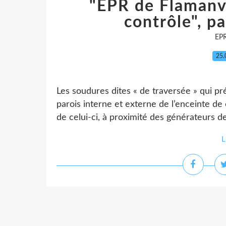
"EPR de Flamanvi
contrôle", p
EP
25.
Les soudures dites « de traversée » qui pr
parois interne et externe de l’enceinte 
de celui-ci, à proximité des générateurs de
L