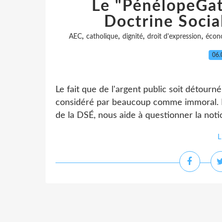
Le "PénélopeGate
Doctrine Social
,
,
,
,
AEC
catholique
dignité
droit d'expression
écon
06.
Le fait que de l'argent public soit détourné 
considéré par beaucoup comme immoral. Le
de la DSÉ, nous aide à questionner la noti
L