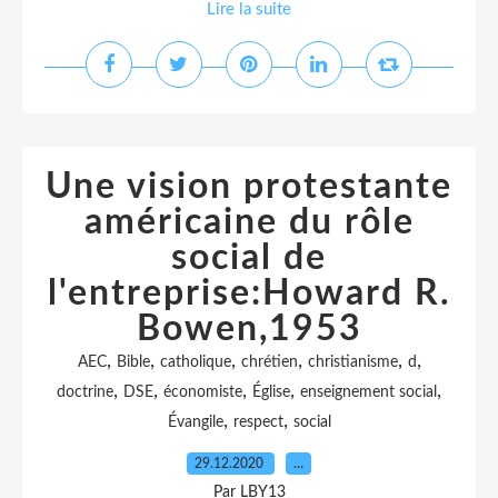
Lire la suite
Une vision protestante
américaine du rôle
social de
l'entreprise:Howard R.
Bowen,1953
,
,
,
,
,
,
AEC
Bible
catholique
chrétien
christianisme
d
,
,
,
,
,
doctrine
DSE
économiste
Église
enseignement social
,
,
Évangile
respect
social
29.12.2020
…
Par LBY13