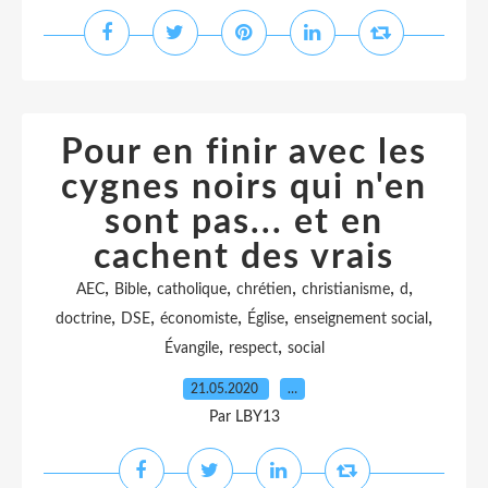
Pour en finir avec les
cygnes noirs qui n'en
sont pas... et en
cachent des vrais
,
,
,
,
,
,
AEC
Bible
catholique
chrétien
christianisme
d
,
,
,
,
,
doctrine
DSE
économiste
Église
enseignement social
,
,
Évangile
respect
social
21.05.2020
…
Par LBY13