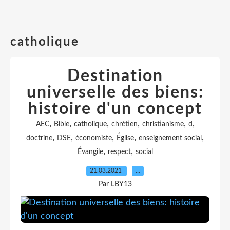
catholique
Destination
universelle des biens:
histoire d'un concept
,
,
,
,
,
,
AEC
Bible
catholique
chrétien
christianisme
d
,
,
,
,
,
doctrine
DSE
économiste
Église
enseignement social
,
,
Évangile
respect
social
21.03.2021
…
Par LBY13