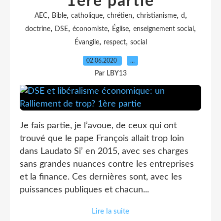
1ère partie
,
,
,
,
,
,
AEC
Bible
catholique
chrétien
christianisme
d
,
,
,
,
,
doctrine
DSE
économiste
Église
enseignement social
,
,
Évangile
respect
social
02.06.2020
…
Par LBY13
Je fais partie, je l’avoue, de ceux qui ont
trouvé que le pape François allait trop loin
dans Laudato Si’ en 2015, avec ses charges
sans grandes nuances contre les entreprises
et la finance. Ces dernières sont, avec les
puissances publiques et chacun...
Lire la suite