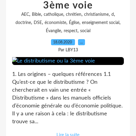
3ème voie
,
,
,
,
,
,
AEC
Bible
catholique
chrétien
christianisme
d
,
,
,
,
,
doctrine
DSE
économiste
Église
enseignement social
,
,
Évangile
respect
social
18.08.2020
…
Par LBY13
1. Les origines – quelques références 1.1
Qu’est-ce que le distributisme ? On
chercherait en vain une entrée «
Distributisme » dans les manuels officiels
d’économie générale ou d’économie politique.
Il y a une raison à cela : le distributisme
trouve sa...
Lire la suite