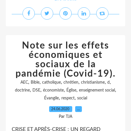
Note sur les effets
économiques et
sociaux de la
pandémie (Covid-19).
,
,
,
,
,
,
AEC
Bible
catholique
chrétien
christianisme
d
,
,
,
,
,
doctrine
DSE
économiste
Église
enseignement social
,
,
Évangile
respect
social
24.06.2020
…
Par TJA
CRISE ET APRÈS-CRISE : UN REGARD