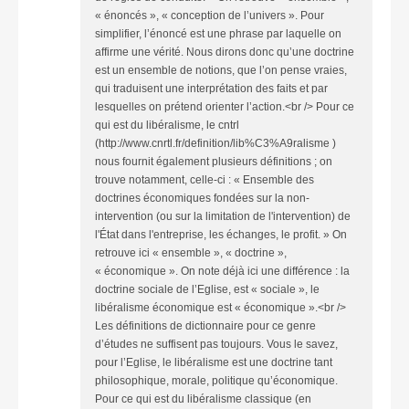
« énoncés », « conception de l’univers ». Pour
simplifier, l’énoncé est une phrase par laquelle on
affirme une vérité. Nous dirons donc qu’une doctrine
est un ensemble de notions, que l’on pense vraies,
qui traduisent une interprétation des faits et par
lesquelles on prétend orienter l’action.<br /> Pour ce
qui est du libéralisme, le cntrl
(http://www.cnrtl.fr/definition/lib%C3%A9ralisme )
nous fournit également plusieurs définitions ; on
trouve notamment, celle-ci : « Ensemble des
doctrines économiques fondées sur la non-
intervention (ou sur la limitation de l'intervention) de
l'État dans l'entreprise, les échanges, le profit. » On
retrouve ici « ensemble », « doctrine »,
« économique ». On note déjà ici une différence : la
doctrine sociale de l’Eglise, est « sociale », le
libéralisme économique est « économique ».<br />
Les définitions de dictionnaire pour ce genre
d’études ne suffisent pas toujours. Vous le savez,
pour l’Eglise, le libéralisme est une doctrine tant
philosophique, morale, politique qu’économique.
Pour ce qui est du libéralisme classique (en