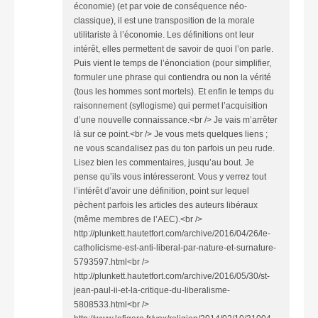
économie) (et par voie de conséquence néo-
classique), il est une transposition de la morale
utilitariste à l’économie. Les définitions ont leur
intérêt, elles permettent de savoir de quoi l’on parle.
Puis vient le temps de l’énonciation (pour simplifier,
formuler une phrase qui contiendra ou non la vérité
(tous les hommes sont mortels). Et enfin le temps du
raisonnement (syllogisme) qui permet l’acquisition
d’une nouvelle connaissance.<br /> Je vais m’arrêter
là sur ce point.<br /> Je vous mets quelques liens ;
ne vous scandalisez pas du ton parfois un peu rude.
Lisez bien les commentaires, jusqu’au bout. Je
pense qu’ils vous intéresseront. Vous y verrez tout
l’intérêt d’avoir une définition, point sur lequel
pèchent parfois les articles des auteurs libéraux
(même membres de l’AEC).<br />
http://plunkett.hautetfort.com/archive/2016/04/26/le-
catholicisme-est-anti-liberal-par-nature-et-surnature-
5793597.html<br />
http://plunkett.hautetfort.com/archive/2016/05/30/st-
jean-paul-ii-et-la-critique-du-liberalisme-
5808533.html<br />