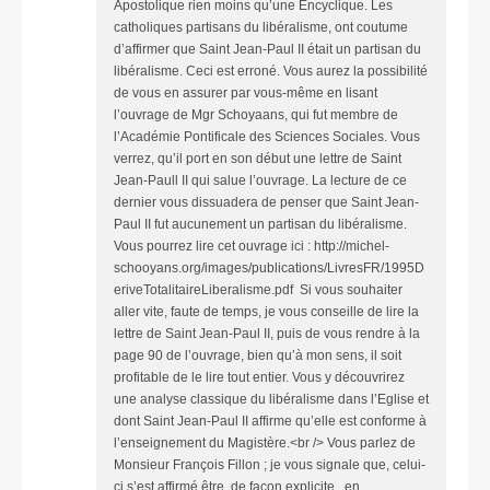
Apostolique rien moins qu’une Encyclique. Les
catholiques partisans du libéralisme, ont coutume
d’affirmer que Saint Jean-Paul II était un partisan du
libéralisme. Ceci est erroné. Vous aurez la possibilité
de vous en assurer par vous-même en lisant
l’ouvrage de Mgr Schoyaans, qui fut membre de
l’Académie Pontificale des Sciences Sociales. Vous
verrez, qu’il port en son début une lettre de Saint
Jean-Paull II qui salue l’ouvrage. La lecture de ce
dernier vous dissuadera de penser que Saint Jean-
Paul II fut aucunement un partisan du libéralisme.
Vous pourrez lire cet ouvrage ici : http://michel-
schooyans.org/images/publications/LivresFR/1995D
eriveTotalitaireLiberalisme.pdf Si vous souhaiter
aller vite, faute de temps, je vous conseille de lire la
lettre de Saint Jean-Paul II, puis de vous rendre à la
page 90 de l’ouvrage, bien qu’à mon sens, il soit
profitable de le lire tout entier. Vous y découvrirez
une analyse classique du libéralisme dans l’Eglise et
dont Saint Jean-Paul II affirme qu’elle est conforme à
l’enseignement du Magistère.<br /> Vous parlez de
Monsieur François Fillon ; je vous signale que, celui-
ci s’est affirmé être, de façon explicite, en