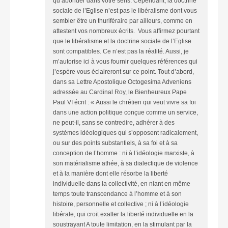
qu’abonder dans votre sens. Cependant, la doctrine
sociale de l’Eglise n’est pas le libéralisme dont vous
sembler être un thuriféraire par ailleurs, comme en
attestent vos nombreux écrits. Vous affirmez pourtant
que le libéralisme et la doctrine sociale de l’Eglise
sont compatibles. Ce n’est pas la réalité. Aussi, je
m’autorise ici à vous fournir quelques références qui
j’espère vous éclaireront sur ce point. Tout d’abord,
dans sa Lettre Apostolique Octogesima Adveniens
adressée au Cardinal Roy, le Bienheureux Pape
Paul VI écrit : « Aussi le chrétien qui veut vivre sa foi
dans une action politique conçue comme un service,
ne peut-il, sans se contredire, adhérer à des
systèmes idéologiques qui s’opposent radicalement,
ou sur des points substantiels, à sa foi et à sa
conception de l’homme : ni à l’idéologie marxiste, à
son matérialisme athée, à sa dialectique de violence
et à la manière dont elle résorbe la liberté
individuelle dans la collectivité, en niant en même
temps toute transcendance à l’homme et à son
histoire, personnelle et collective ; ni à l’idéologie
libérale, qui croit exalter la liberté individuelle en la
soustrayant A toute limitation, en la stimulant par la