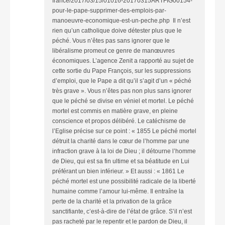
france/2017/03/15/01016-20170315ARTFIG00154-
pour-le-pape-supprimer-des-emplois-par-
manoeuvre-economique-est-un-peche.php Il n’est
rien qu’un catholique doive détester plus que le
péché. Vous n’êtes pas sans ignorer que le
libéralisme promeut ce genre de manœuvres
économiques. L’agence Zenit a rapporté au sujet de
cette sortie du Pape François, sur les suppressions
d’emploi, que le Pape a dit qu’il s’agit d’un « péché
très grave ». Vous n’êtes pas non plus sans ignorer
que le péché se divise en véniel et mortel. Le péché
mortel est commis en matière grave, en pleine
conscience et propos délibéré. Le catéchisme de
l’Eglise précise sur ce point : « 1855 Le péché mortel
détruit la charité dans le cœur de l’homme par une
infraction grave à la loi de Dieu ; il détourne l’homme
de Dieu, qui est sa fin ultime et sa béatitude en Lui
préférant un bien inférieur. » Et aussi : « 1861 Le
péché mortel est une possibilité radicale de la liberté
humaine comme l’amour lui-même. Il entraîne la
perte de la charité et la privation de la grâce
sanctifiante, c’est-à-dire de l’état de grâce. S’il n’est
pas racheté par le repentir et le pardon de Dieu, il