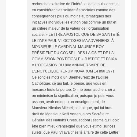
recherche exclusive de l’intérêt et de la puissance, et
en considérant les solidarités sociales comme des
conséquences plus ou moins automatiques des
initiatives individuelles et non pas comme un but et
un critère majeur de la valeur de l’organisation
sociale. » LETTRE APOSTOLIQUE DE SA SAINTETÉ
LE PAPE PAUL VI OCTOGESIMA ADVENIENS À
MONSIEUR LE CARDINAL MAURICE ROY,
PRÉSIDENT DU CONSEIL DES LAÏCS ET DE LA
COMMISSION PONTIFICALE « JUSTICE ET PAIX »
À L'OCCASION DU 80e ANNIVERSAIRE DE
L'ENCYCLIQUE RERUM NOVARUM 14 mai 1971
Ce sont les mots d’un Bienheureux de l’Eglise
Catholique, ce qui fait, je pense, que vous en
mesurez toute la portée. On ne pourrait chercher à
en minimiser la signification, puisque je puis vous
assurer, avoir entendu un enseignement, de
Monsieur Nicolas Michel, catholique, qui fut bras
droit de Monsieur Koffi Annan, alors Secrétaire
Général des Nations Unies, et dont j’estime qu’il doit
être bien mieux renseigné que vous et moi sur ces
sujets, que Paul VI avait hésité à faire de cette Lettre