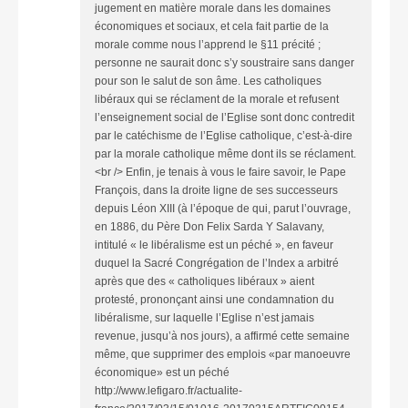
jugement en matière morale dans les domaines
économiques et sociaux, et cela fait partie de la
morale comme nous l’apprend le §11 précité ;
personne ne saurait donc s’y soustraire sans danger
pour son le salut de son âme. Les catholiques
libéraux qui se réclament de la morale et refusent
l’enseignement social de l’Eglise sont donc contredit
par le catéchisme de l’Eglise catholique, c’est-à-dire
par la morale catholique même dont ils se réclament.
<br /> Enfin, je tenais à vous le faire savoir, le Pape
François, dans la droite ligne de ses successeurs
depuis Léon XIII (à l’époque de qui, parut l’ouvrage,
en 1886, du Père Don Felix Sarda Y Salavany,
intitulé « le libéralisme est un péché », en faveur
duquel la Sacré Congrégation de l’Index a arbitré
après que des « catholiques libéraux » aient
protesté, prononçant ainsi une condamnation du
libéralisme, sur laquelle l’Eglise n’est jamais
revenue, jusqu’à nos jours), a affirmé cette semaine
même, que supprimer des emplois «par manoeuvre
économique» est un péché
http://www.lefigaro.fr/actualite-