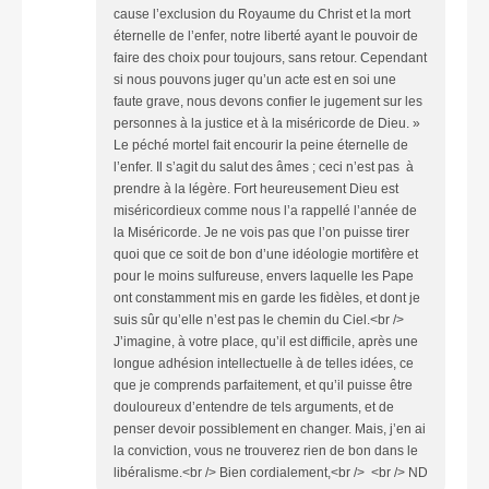
cause l’exclusion du Royaume du Christ et la mort
éternelle de l’enfer, notre liberté ayant le pouvoir de
faire des choix pour toujours, sans retour. Cependant
si nous pouvons juger qu’un acte est en soi une
faute grave, nous devons confier le jugement sur les
personnes à la justice et à la miséricorde de Dieu. »
Le péché mortel fait encourir la peine éternelle de
l’enfer. Il s’agit du salut des âmes ; ceci n’est pas à
prendre à la légère. Fort heureusement Dieu est
miséricordieux comme nous l’a rappellé l’année de
la Miséricorde. Je ne vois pas que l’on puisse tirer
quoi que ce soit de bon d’une idéologie mortifère et
pour le moins sulfureuse, envers laquelle les Pape
ont constamment mis en garde les fidèles, et dont je
suis sûr qu’elle n’est pas le chemin du Ciel.<br />
J’imagine, à votre place, qu’il est difficile, après une
longue adhésion intellectuelle à de telles idées, ce
que je comprends parfaitement, et qu’il puisse être
douloureux d’entendre de tels arguments, et de
penser devoir possiblement en changer. Mais, j’en ai
la conviction, vous ne trouverez rien de bon dans le
libéralisme.<br /> Bien cordialement,<br /> <br /> ND