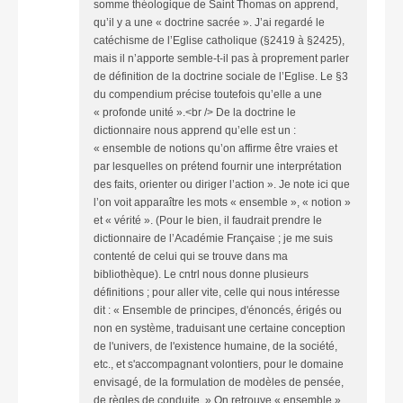
somme théologique de Saint Thomas on apprend,
qu’il y a une « doctrine sacrée ». J’ai regardé le
catéchisme de l’Eglise catholique (§2419 à §2425),
mais il n’apporte semble-t-il pas à proprement parler
de définition de la doctrine sociale de l’Eglise. Le §3
du compendium précise toutefois qu’elle a une
« profonde unité ».<br /> De la doctrine le
dictionnaire nous apprend qu’elle est un :
« ensemble de notions qu’on affirme être vraies et
par lesquelles on prétend fournir une interprétation
des faits, orienter ou diriger l’action ». Je note ici que
l’on voit apparaître les mots « ensemble », « notion »
et « vérité ». (Pour le bien, il faudrait prendre le
dictionnaire de l’Académie Française ; je me suis
contenté de celui qui se trouve dans ma
bibliothèque). Le cntrl nous donne plusieurs
définitions ; pour aller vite, celle qui nous intéresse
dit : « Ensemble de principes, d'énoncés, érigés ou
non en système, traduisant une certaine conception
de l'univers, de l'existence humaine, de la société,
etc., et s'accompagnant volontiers, pour le domaine
envisagé, de la formulation de modèles de pensée,
de règles de conduite. » On retrouve « ensemble »,