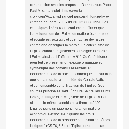
contradiction avec les propos de Bienheureux Pape
Paul VI sur ce sujet : http://www.la-
croix.com/Actualite/France/Francois-Fillon-se-livre-
chretien-et-liberal-2015-09-20-1358638<br /> Les
catholiques libéraux ont coutume d’affirmer que
l’enseignement de l’Eglise en matière économique
et sociale est facultatif, et que l’Eglise devrait se
contenter d’enseigner la morale. Le catéchisme de
l’Eglise catholique, justement enseigne la morale de
l’Eglise ainsi qu’il l’affirme : « §11 Ce Catéchisme a
pour but de présenter un exposé organique et
synthétique des contenus essentiels et
fondamentaux de la doctrine catholique tant sur la foi
que sur la morale, à la lumière du Concile Vatican II
et de l’ensemble de la Tradition de l’Église. Ses
sources principales sont l’Écriture Sainte, les saints
Pères, la liturgie et le Magistère de l’Église. » Par
ailleurs, le même catéchisme affirme : « 2420
L’Église porte un jugement moral, en matière
économique et sociale, " quand les droits
fondamentaux de la personne ou le salut des âmes
l’exigent " (GS 76, § 5). » L’Eglise porte donc un