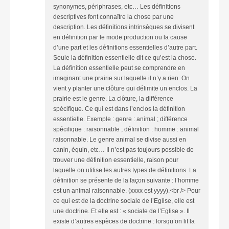
synonymes, périphrases, etc… Les définitions
descriptives font connaître la chose par une
description. Les définitions intrinsèques se divisent
en définition par le mode production ou la cause
d’une part et les définitions essentielles d’autre part.
Seule la définition essentielle dit ce qu’est la chose.
La définition essentielle peut se comprendre en
imaginant une prairie sur laquelle il n’y a rien. On
vient y planter une clôture qui délimite un enclos. La
prairie est le genre. La clôture, la différence
spécifique. Ce qui est dans l’enclos la définition
essentielle. Exemple : genre : animal ; différence
spécifique : raisonnable ; définition : homme : animal
raisonnable. Le genre animal se divise aussi en
canin, équin, etc… Il n’est pas toujours possible de
trouver une définition essentielle, raison pour
laquelle on utilise les autres types de définitions. La
définition se présente de la façon suivante : l’homme
est un animal raisonnable. (xxxx est yyyy).<br /> Pour
ce qui est de la doctrine sociale de l’Eglise, elle est
une doctrine. Et elle est : « sociale de l’Eglise ». Il
existe d’autres espèces de doctrine : lorsqu’on lit la