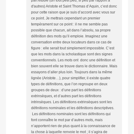
part étudié (un tout petit peu, si peu par rapport à
d'autres) Aristote et Saint Thomas d’Aquin, c’est donc
pour cette raison que je suis d’accord avec vous sur
ce point. Je mettrais cependant un premier
tempérament sur ce point : il ne me semble pas
possible que chacun, ait dans l’absolu, sa propre
définition des mots qu’il emploie. Imaginez une
conversation entre deux locuteurs dans ce cas de
figure : elle serait tout simplement impossible. C’est
que les mots dans la scholastique sont des signes
conventionnels. Les mots ont donc une définition et
bien souvent elle se trouve dans le dictionnaire. Mais
essayons d’aller plus loin. Toujours dans la même
lignée (Aristote…), pour simplifier, il existe quatre
types de définitions, que l’on regroupe en deux
groupes de deux : d’une part les définitions
extrinsèques, et d’autres part les définitions
intrinsèques. Les définitions extrinsèques sont les
définitions nominales et les définitions descriptives.
Les définitions nominales sont les définitions qui
font connaître le mot par d’autres mots, mais
n’apportent rien de plus quant à la connaissance de
la chose à laquelle renvoie le mot ; il s’agira de