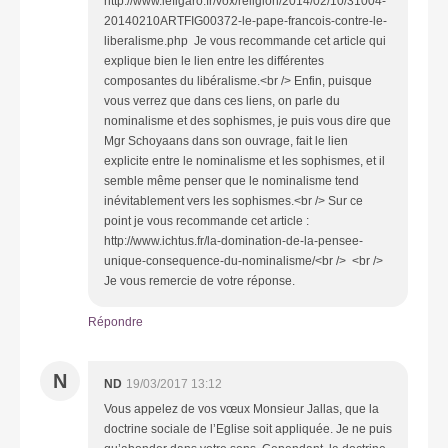
http://www.lefigaro.fr/vox/religion/2014/02/10/31004-
20140210ARTFIG00372-le-pape-francois-contre-le-
liberalisme.php Je vous recommande cet article qui
explique bien le lien entre les différentes
composantes du libéralisme.<br /> Enfin, puisque
vous verrez que dans ces liens, on parle du
nominalisme et des sophismes, je puis vous dire que
Mgr Schoyaans dans son ouvrage, fait le lien
explicite entre le nominalisme et les sophismes, et il
semble même penser que le nominalisme tend
inévitablement vers les sophismes.<br /> Sur ce
point je vous recommande cet article :
http://www.ichtus.fr/la-domination-de-la-pensee-
unique-consequence-du-nominalisme/<br /> <br />
Je vous remercie de votre réponse.
Répondre
N
ND
19/03/2017 13:12
Vous appelez de vos vœux Monsieur Jallas, que la
doctrine sociale de l’Eglise soit appliquée. Je ne puis