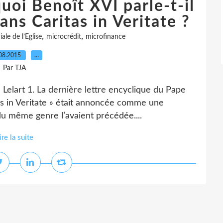
uoi Benoît XVI parle-t-il
ans Caritas in Veritate ?
,
,
ale de l’Eglise
microcrédit
microfinance
08.2015
…
Par TJA
l Lelart 1. La dernière lettre encyclique du Pape
tas in Veritate » était annoncée comme une
du même genre l’avaient précédée....
ire la suite