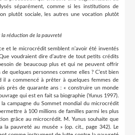
lysés séparément, comme si les institutions de
on plutôt sociale, les autres une vocation plutôt
: la réduction de la pauvreté
ce et le microcrédit semblent n’avoir été inventés
Que voudraient dire d’autre de tout petits crédits
esoin de beaucoup plus et qui ne peuvent offrir
es de quelques personnes comme elles ? C’est bien
 il a commencé à prêter à quelques femmes de
epuis près de quarante ans : « construire un monde
’ouvrage qui est en fait sa biographie (Yunus 1997).
par la campagne du Sommet mondial du microcrédit
ermettre à 100 millions de familles parmi les plus
ion grâce au microcrédit. M. Yunus souhaite que
a la pauvreté au musée » (op. cit., page 342). Le
ent comme instrument de lutte contre la pauvreté