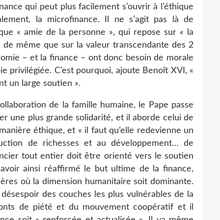
nance qui peut plus facilement s’ouvrir à l’éthique
lement, la microfinance. Il ne s’agit pas là de
ique « amie de la personne », qui repose sur « la
e, de même que sur la valeur transcendante des 2
nomie – et la finance – ont donc besoin de morale
 privilégiée. C’est pourquoi, ajoute Benoît XVI, «
t un large soutien ».
collaboration de la famille humaine, le Pape passe
r une plus grande solidarité, et il aborde celui de
e manière éthique, et « il faut qu’elle redevienne un
duction de richesses et au développement… de
ier tout entier doit être orienté vers le soutien
voir ainsi réaffirmé le but ultime de la finance,
cières où la dimension humanitaire soit dominante.
 désespoir des couches les plus vulnérables de la
monts de piété et du mouvement coopératif et il
ance soit « renforcée et actualisée ». Il va même