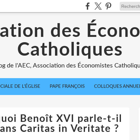
ation des Écon
Catholiques
og de l'AEC, Association des Économistes Catholiq
IALE DE L'ÉGLISE
PAPE FRANÇOIS
COLLOQUES ANNUE
uoi Benoît XVI parle-t-il
ans Caritas in Veritate ?