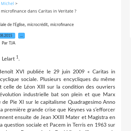
t Michel
>
a microfinance dans Caritas in Veritate ?
,
,
ale de l’Eglise
microcrédit
microfinance
08.2015
…
Par TJA
1
 Lelart
.
enoît XVI publiée le 29 juin 2009 « Caritas in
yclique sociale. Plusieurs encycliques du même
 celle de Léon XIII sur la condition des ouvriers
olution industrielle bat son plein et que Marx
le de Pie XI sur le capitalisme Quadragesimo Anno
 sa première grande crise que Keynes va s’efforcer
ennent ensuite de Jean XXIII Mater et Magistra en
a question sociale et Pacem in Terris en 1963 sur