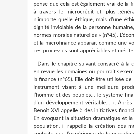
pense que cela est également vrai de la fi
à travers le microcrédit et, plus généra
n’importe quelle éthique, mais d’une éth
dignité inviolable de la personne humain
normes morales naturelles » (n°45). L’éco
et la microfinance apparaît comme une voie
ces processus sont appréciables et mériten
- Dans le chapitre suivant consacré à la 
en revue les domaines où pourrait s’exerce
la finance (n°65). Elle doit être utilisée d
instrument visant à une meilleure pro
l’homme et des peuples… le système financ
d’un développement véritable… ». Après a
Benoît XVI appelle à des initiatives finan
En évoquant la situation dramatique et le
population, il rappelle la création des 
souhaite que l’expérience de la microfin