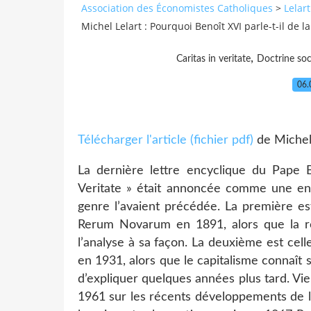
Association des Économistes Catholiques
>
Lelar
Michel Lelart : Pourquoi Benoît XVI parle-t-il de l
,
Caritas in veritate
Doctrine soci
06.
Télécharger l'article (fichier pdf)
de Michel
La dernière lettre encyclique du Pape B
Veritate » était annoncée comme une enc
genre l’avaient précédée. La première est
Rerum Novarum en 1891, alors que la rév
l’analyse à sa façon. La deuxième est cel
en 1931, alors que le capitalisme connaît
d’expliquer quelques années plus tard. Vi
1961 sur les récents développements de l