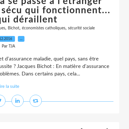
a se passe à l’étranger
sécu qui fonctionnent...
ui déraillent
,
,
,
ues
Bichot
économistes catholiques
sécurité sociale
12.2016
…
Par TJA
et d'assurance maladie, quel pays, sans être
ussite ? Jacques Bichot : En matière d'assurance
oblèmes. Dans certains pays, cela...
ire la suite