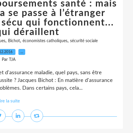
boursements santé : mais
a se passe à l’étranger
sécu qui fonctionnent...
ui déraillent
,
,
,
ues
Bichot
économistes catholiques
sécurité sociale
12.2016
…
Par TJA
et d'assurance maladie, quel pays, sans être
ussite ? Jacques Bichot : En matière d'assurance
oblèmes. Dans certains pays, cela...
ire la suite