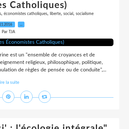
s Catholiques)
,
,
,
,
s
économistes catholiques
liberte
social
socialisme
11.2016
…
Par TJA
trine est un "ensemble de croyances et de
seignement religieux, philosophique, politique,
ulation de règles de pensée ou de conduite",...
ire la suite
' : l'écologie intégrale"