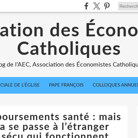
ation des Écon
Catholiques
og de l'AEC, Association des Économistes Catholiq
IALE DE L'ÉGLISE
PAPE FRANÇOIS
COLLOQUES ANNUE
boursements santé : mais
a se passe à l’étranger
sécu qui fonctionnent...