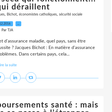
ui déraillent
,
,
,
ues
Bichot
économistes catholiques
sécurité sociale
12.2016
…
Par TJA
et d'assurance maladie, quel pays, sans être
ussite ? Jacques Bichot : En matière d'assurance
oblèmes. Dans certains pays, cela...
ire la suite
boursements santé : mais