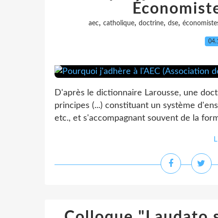
Économiste
,
,
,
,
aec
catholique
doctrine
dse
économiste
04.
D'après le dictionnaire Larousse, une doc
principes (...) constituant un système d'en
etc., et s'accompagnant souvent de la form
L
Colloque "Laudato si