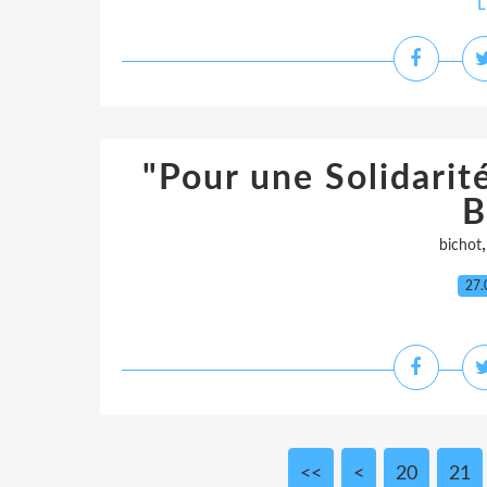
L
"Pour une Solidarité
B
bichot
27.
<<
<
10
20
21