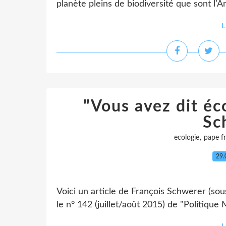
planète pleins de biodiversité que sont l’A
L
"Vous avez dit éco
Sc
,
ecologie
pape f
29.
Voici un article de François Schwerer (so
le n° 142 (juillet/août 2015) de "Politique 