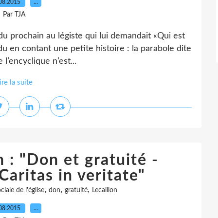
08.2015
…
Par TJA
u prochain au légiste qui lui demandait «Qui est
du en contant une petite histoire : la parabole dite
 l’encyclique n’est...
ire la suite
 : "Don et gratuité -
Caritas in veritate"
,
,
,
ciale de l'église
don
gratuité
Lecaillon
08.2015
…