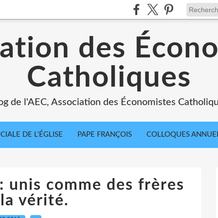
ation des Écon
Catholiques
og de l'AEC, Association des Économistes Catholiq
IALE DE L'ÉGLISE
PAPE FRANÇOIS
COLLOQUES ANNUE
 : unis comme des frères
la vérité.