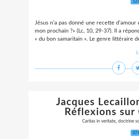
12.
Jésus n’a pas donné une recette d’amour d
mon prochain ?» (Lc, 10, 29-37). Il a répon
« du bon samaritain ». Le genre littéraire de
L
Jacques Lecaillon
Réflexions sur 
,
Caritas in veritate
doctrine so
07.