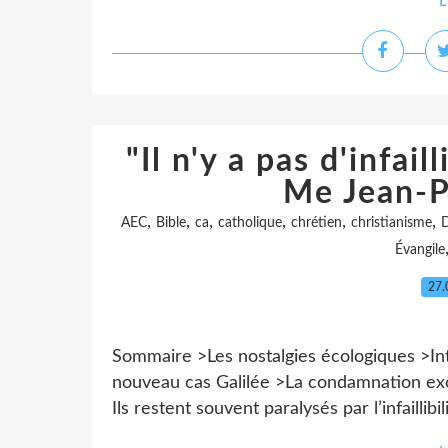
L
"Il n'y a pas d'infail
Me Jean-P
,
,
,
,
,
,
AEC
Bible
ca
catholique
chrétien
christianisme
D
Évangile
27.
Sommaire >Les nostalgies écologiques >Int
nouveau cas Galilée >La condamnation ex
Ils restent souvent paralysés par l’infaillibi