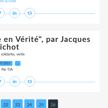
ire la suite
 en Vérité", par Jacques
ichot
,
,
solidarite
verite
07.2015
…
Par TJA
22
23
24
25
26