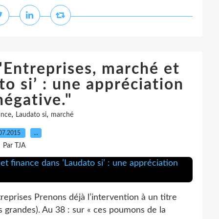
"Entreprises, marché et
o si’ : une appréciation
négative."
,
,
ance
Laudato si
marché
07.2015
…
Par TJA
reprises Prenons déjà l’intervention à un titre
s grandes). Au 38 : sur « ces poumons de la