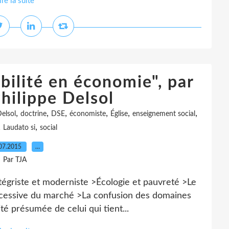
ire la suite
libilité en économie", par
hilippe Delsol
,
,
,
,
,
,
elsol
doctrine
DSE
économiste
Église
enseignement social
,
,
Laudato si
social
07.2015
…
Par TJA
égriste et moderniste >Écologie et pauvreté >Le
cessive du marché >La confusion des domaines
lité présumée de celui qui tient...