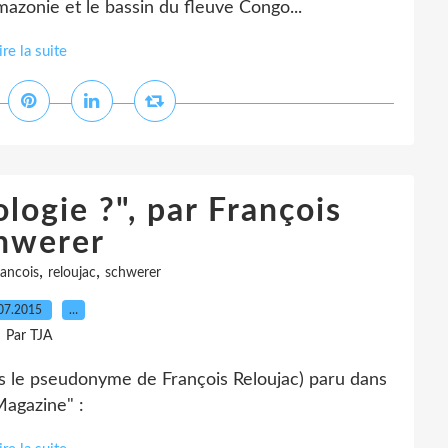
mazonie et le bassin du fleuve Congo...
ire la suite
logie ?", par François
hwerer
,
,
rancois
reloujac
schwerer
07.2015
…
Par TJA
us le pseudonyme de François Reloujac) paru dans
Magazine" :