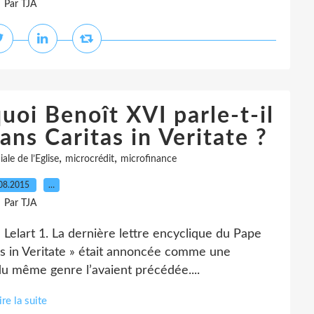
Par TJA
uoi Benoît XVI parle-t-il
ans Caritas in Veritate ?
,
,
ale de l’Eglise
microcrédit
microfinance
08.2015
…
Par TJA
l Lelart 1. La dernière lettre encyclique du Pape
tas in Veritate » était annoncée comme une
du même genre l’avaient précédée....
ire la suite