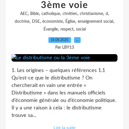
3ème voie
,
,
,
,
,
,
AEC
Bible
catholique
chrétien
christianisme
d
,
,
,
,
,
doctrine
DSE
économiste
Église
enseignement social
,
,
Évangile
respect
social
18.08.2020
…
Par LBY13
1. Les origines – quelques références 1.1
Qu’est-ce que le distributisme ? On
chercherait en vain une entrée «
Distributisme » dans les manuels officiels
d’économie générale ou d’économie politique.
Il y a une raison à cela : le distributisme
trouve sa...
Lire la suite