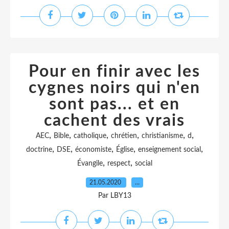
Pour en finir avec les
cygnes noirs qui n'en
sont pas... et en
cachent des vrais
,
,
,
,
,
,
AEC
Bible
catholique
chrétien
christianisme
d
,
,
,
,
,
doctrine
DSE
économiste
Église
enseignement social
,
,
Évangile
respect
social
21.05.2020
…
Par LBY13