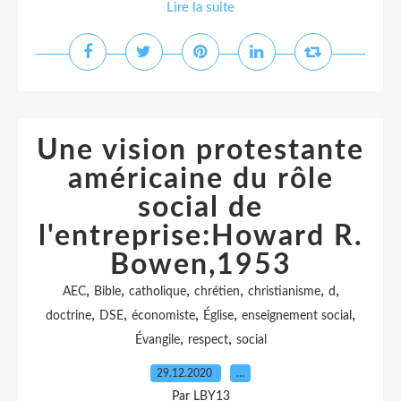
Lire la suite
Une vision protestante
américaine du rôle
social de
l'entreprise:Howard R.
Bowen,1953
,
,
,
,
,
,
AEC
Bible
catholique
chrétien
christianisme
d
,
,
,
,
,
doctrine
DSE
économiste
Église
enseignement social
,
,
Évangile
respect
social
29.12.2020
…
Par LBY13