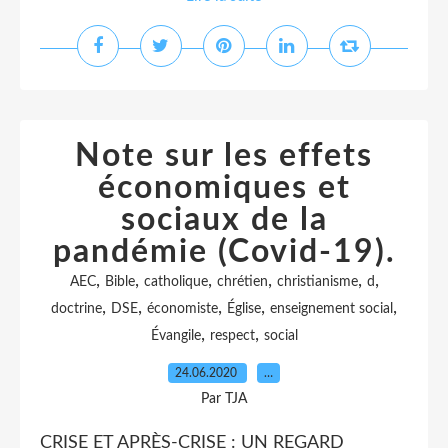
Note sur les effets
économiques et
sociaux de la
pandémie (Covid-19).
,
,
,
,
,
,
AEC
Bible
catholique
chrétien
christianisme
d
,
,
,
,
,
doctrine
DSE
économiste
Église
enseignement social
,
,
Évangile
respect
social
24.06.2020
…
Par TJA
CRISE ET APRÈS-CRISE : UN REGARD