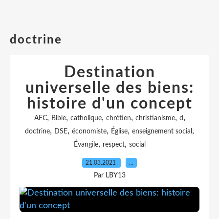
doctrine
Destination
universelle des biens:
histoire d'un concept
,
,
,
,
,
,
AEC
Bible
catholique
chrétien
christianisme
d
,
,
,
,
,
doctrine
DSE
économiste
Église
enseignement social
,
,
Évangile
respect
social
21.03.2021
…
Par LBY13