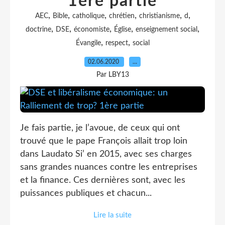
1ère partie
,
,
,
,
,
,
AEC
Bible
catholique
chrétien
christianisme
d
,
,
,
,
,
doctrine
DSE
économiste
Église
enseignement social
,
,
Évangile
respect
social
02.06.2020
…
Par LBY13
Je fais partie, je l’avoue, de ceux qui ont
trouvé que le pape François allait trop loin
dans Laudato Si’ en 2015, avec ses charges
sans grandes nuances contre les entreprises
et la finance. Ces dernières sont, avec les
puissances publiques et chacun...
Lire la suite