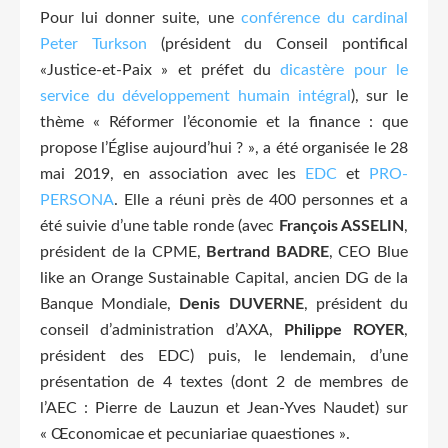
Pour lui donner suite, une
conférence du cardinal
Peter Turkson
(président du Conseil pontifical
«Justice-et-Paix » et préfet du
dicastère pour le
service du développement humain intégral
), sur le
thème « Réformer l’économie et la finance : que
propose l’Église aujourd’hui ? », a été organisée le 28
mai 2019, en association avec les
EDC
et
PRO-
PERSONA
. Elle a réuni près de 400 personnes et a
été suivie d’une table ronde (avec
François ASSELIN
,
président de la CPME,
Bertrand BADRE
, CEO Blue
like an Orange Sustainable Capital, ancien DG de la
Banque Mondiale,
Denis DUVERNE
, président du
conseil d’administration d’AXA,
Philippe ROYER
,
président des EDC) puis, le lendemain, d’une
présentation de 4 textes (dont 2 de membres de
l’AEC : Pierre de Lauzun et Jean-Yves Naudet) sur
« Œconomicae et pecuniariae quaestiones ».