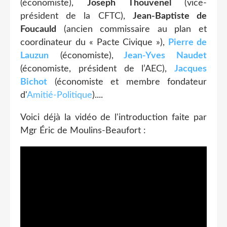
(‎économiste),
Joseph Thouvenel
(vice-
président de la CFTC),
Jean-Baptiste de
Foucauld
(ancien commissaire au plan et
coordinateur du « Pacte Civique »),
Pierre de
Lauzun
(économiste),
Jean-Yves Naudet
(économiste, président de l’AEC),
Jacques
Bichot
(économiste et membre fondateur
d'
Amitié-Politique
)....
Voici déjà la vidéo de l'introduction faite par
Mgr Éric de Moulins-Beaufort :