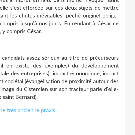
 prêt à intérêt en fait). Sans même invoquer saint
elle s'est efforcée sur ces deux sujets de mettre
nt les chutes inévitables, péché originel oblige-
y compris jusqu'à nos jours. En rendant à César ce
, y compris César.
s candidats assez sérieux au titre de précurseurs
 il en existe des exemples) du développement
iétale des entreprises): impact économique, impact
ct sociétal (évangélisation de proximité autour des
mage du Cistercien sur son tracteur parle d'elle-
 saint Bernard).