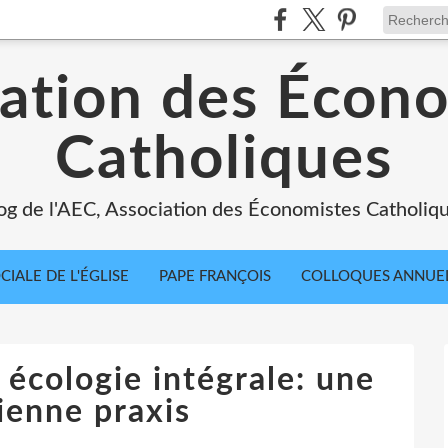
ation des Écon
Catholiques
og de l'AEC, Association des Économistes Catholiq
IALE DE L'ÉGLISE
PAPE FRANÇOIS
COLLOQUES ANNUE
 écologie intégrale: une
ienne praxis