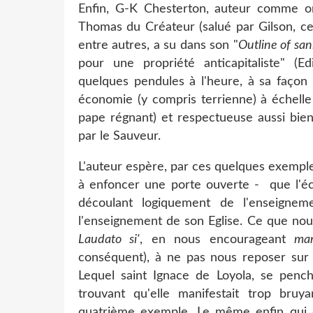
Enfin, G-K Chesterton, auteur comme on
Thomas du Créateur (salué par Gilson, ce 
entre autres, a su dans son "
Outline of san
pour une propriété anticapitaliste" (
quelques pendules à l'heure, à sa façon
économie (y compris terrienne) à échelle 
pape régnant) et respectueuse aussi bie
par le Sauveur.
L'auteur espère, par ces quelques exemple
à enfoncer une porte ouverte - que l'éco
découlant logiquement de l'enseigne
l'enseignement de son Eglise. Ce que nous
Laudato si'
, en nous encourageant
ma
conséquent), à ne pas nous reposer sur 
Lequel saint Ignace de Loyola, se penchan
trouvant qu'elle manifestait trop bru
quatrième exemple. Le même enfin qui d