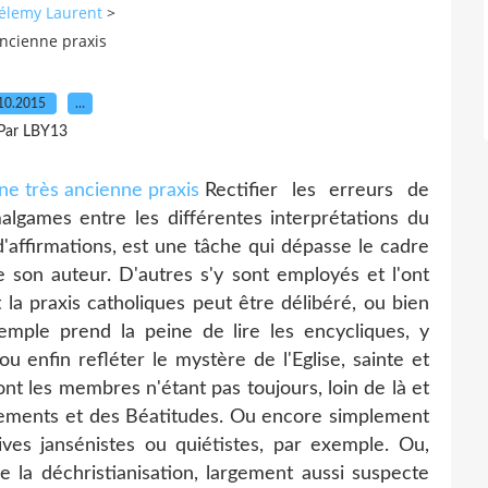
élemy Laurent
>
ancienne praxis
10.2015
…
Par LBY13
Rectifier les erreurs de
lgames entre les différentes interprétations du
d'affirmations, est une tâche qui dépasse le cadre
e son auteur. D'autres s'y sont employés et l'ont
t la praxis catholiques peut être délibéré, ou bien
emple prend la peine de lire les encycliques, y
ou enfin refléter le mystère de l'Eglise, sainte et
nt les membres n'étant pas toujours, loin de là et
ements et des Béatitudes. Ou encore simplement
ives jansénistes ou quiétistes, par exemple. Ou,
de la déchristianisation, largement aussi suspecte