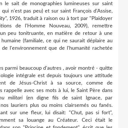
 le sait de monographies lumineuses sur saint
qui n'est pas peu) et sur saint François d'Assise,
ity
", 1926, traduit à raison ou à tort par "Plaidoyer
Editions de l'Homme Nouveau, 2009), remettre
 un peu tonitruante, en matière de retour à une
humaine (familiale, ce qui ne saurait déplaire au
n de l'environnement que de l'humanité rachetée
s parmi beaucoup d'autres , avoir montré - quitte
logie intégrale est depuis toujours une attitude
ment de Jésus-Christ à sa source, comme de
 rappelle avec ses mots à lui, le Saint Père dans
nu
militari
(en digne fils de saint Ignace, par
nos lauriers plus ou moins clairsemés ou fanés.
t sur une fleur, lui disait: "Chut, pas si fort",
yamment sa louange au Créateur. Ceci était le
ans son "Principe et fondement", écrit que les