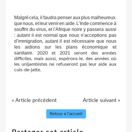
Malgré
cela,
il
faudra
penser
aux
plus
malheureux
que
nous,
et
leur
venir
en
aide.
L’Inde
commence
à
souffrir du virus, et l'Afrique noire y passera aussi
: autant il est normal que nous n'acceptions pas
d'immigration, autant il est nécessaire que nous
les aidions sur les plans économique et
sanitaire.
2020 et 2021 seront des années
difficiles, mais aussi, espérons-le, des années où
les unijambistes ne refuseront pas leur aide aux
culs-de-jatte.
« Article précédent
Article suivant »
Retour à l'accueil