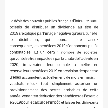
d’interdire
aux
s
Le
désir
des
pouvoirs
publics
français
ociétés
de
distribuer
un
dividende
au
titre
de
2019
s’explique
par
l’image
négative
qu’aurait
une
tel
le
distribution,
qui
pourrait
être
assez
conséquente,
les
bénéfices
2019
s’annonçant
plutôt
confortables.
Et
un
cert
ain
nombre
de
sociétés,
qui
vont
être
très
impactées
par
la
chute
de
l’activité
en
2020,
trouveraient
leur
compte
à
mettre
en
réserve
leurs
bénéfices
2019
en
prévision
des
pertes
q
u’elles
accumulent
actuellement
de
mois
en mois. Il
vaudrait mieux tout simplement autoriser un
provisionnement des pertes probables de cette
année,
venant
en
déduction
des
bénéfices
de
l’exercic
e
2019
pour
le
calcul
de
l’impôt
,
et
laisser
les dirigeants