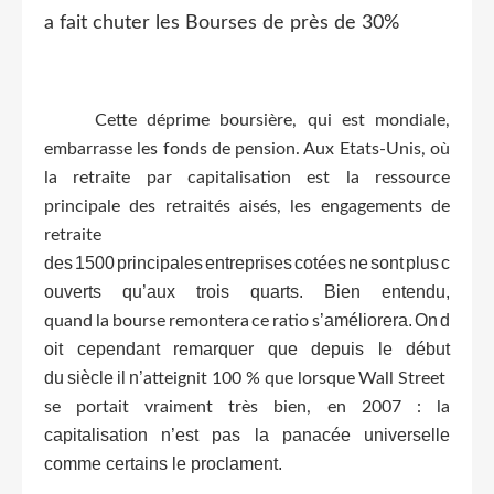
a fait chuter les Bourses de près de 30%
Cette déprime boursière, qui est mondiale,
embarrasse les fonds de pension.
Aux Etats-Unis,
où
la retraite par capitalisation est la ressource
principale des retraités aisés, les engagements de
retraite
des
1500
principales
entreprises
cotées
ne
sont
plus
c
ouverts
qu’aux
trois
quarts.
Bien
entendu,
’améliorera.
On
d
quand
la
bourse
remontera
ce
ratio
s
oit
cependant
remarquer
que
depuis
le
début
du
siècle
il
n’
atteignit
100
%
que
lorsque
Wall
Street
se
portait
vraiment
très
bien,
en
2007
:
la
capitalisation n’est pas la panacée universelle
comme certains le proclament.