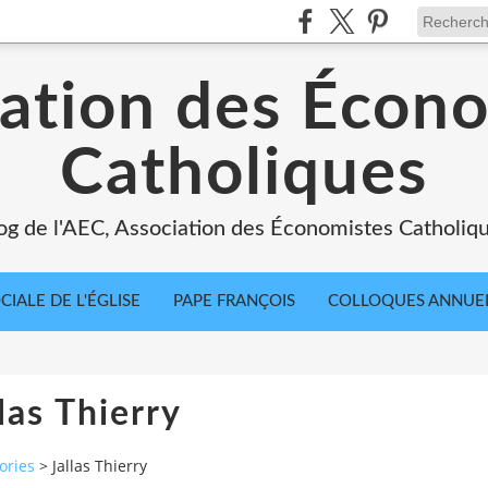
ation des Écon
Catholiques
og de l'AEC, Association des Économistes Catholiq
IALE DE L'ÉGLISE
PAPE FRANÇOIS
COLLOQUES ANNUE
las Thierry
ories
>
Jallas Thierry