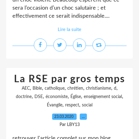
un choc violent. Beaucoup espèrent que ce
sera l’occasion d’un choc salutaire ; et
effectivement ce serait indispensable....
Lire la suite
La RSE par gros temps
,
,
,
,
,
,
AEC
Bible
catholique
chrétien
christianisme
d
,
,
,
,
,
doctrine
DSE
économiste
Église
enseignement social
,
,
Évangile
respect
social
23.03.2020
…
Par LBY13
retrouver l'article complet sur mon blog