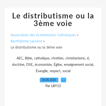
Le distributisme ou la
3ème voie
Association des Économistes Catholiques
>
Barthélemy Laurent
>
Le distributisme ou la 3ème voie
,
,
,
,
,
,
AEC
Bible
catholique
chrétien
christianisme
d
,
,
,
,
,
doctrine
DSE
économiste
Église
enseignement social
,
,
Évangile
respect
social
18.08.2020
…
Par LBY13