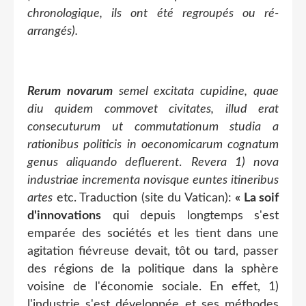
chronologique, ils ont été regroupés ou ré-
arrangés).
Rerum novarum
semel excitata cupidine, quae
diu quidem commovet civitates, illud erat
consecuturum ut commutationum studia a
rationibus politicis in oeconomicarum cognatum
genus aliquando defluerent
.
Revera 1) nova
industriae incrementa novisque euntes itineribus
artes
etc. Traduction (site du Vatican):
« La soif
d'innovations
qui depuis longtemps s'est
emparée des sociétés et les tient dans une
agitation fiévreuse devait, tôt ou tard, passer
des régions de la politique dans la sphère
voisine de l'économie sociale. En effet, 1)
l'industrie s'est développée et ses méthodes