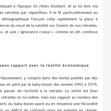
iquait à l’époque où j’étais étudiant, et je lui dois ma
retraites par répartition. Il le fit particulièrement au
 démographique français céda rapidement la place à
ces du recul de la natalité sur l’avenir de nos retraites,
ndu, et une « ignorance crasse », comme on dit, continue
s sans rapport avec la réalité économique
t fréquemment, y compris dans des textes publiés par des
mises en péril par le baby-boom des années 1945 à 1974,
sser de l’activité à la retraite. La vérité est bien
es retraités en lui-même, mais son rapport au nombre des
enfants du baby-boom ayant eu en moyenne une fécondité
iste un déficit de cotisants pour les prendre en charge.