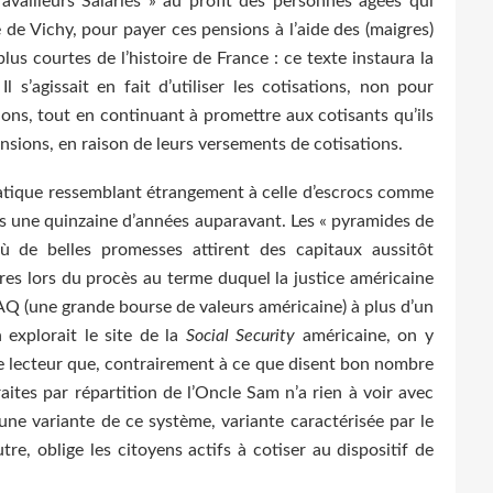
availleurs Salariés » au profit des personnes âgées qui
 de Vichy, pour payer ces pensions à l’aide des (maigres)
plus courtes de l’histoire de France : ce texte instaura la
l s’agissait en fait d’utiliser les cotisations, non pour
ions, tout en continuant à promettre aux cotisants qu’ils
sions, en raison de leurs versements de cotisations.
 pratique ressemblant étrangement à celle d’escrocs comme
is une quinzaine d’années auparavant. Les « pyramides de
ù de belles promesses attirent des capitaux aussitôt
res lors du procès au terme duquel la justice américaine
 (une grande bourse de valeurs américaine) à plus d’un
n explorait le site de la
Social Security
américaine, on y
le lecteur que, contrairement à ce que disent bon nombre
aites par répartition de l’Oncle Sam n’a rien à voir avec
d’une variante de ce système, variante caractérisée par le
utre, oblige les citoyens actifs à cotiser au dispositif de