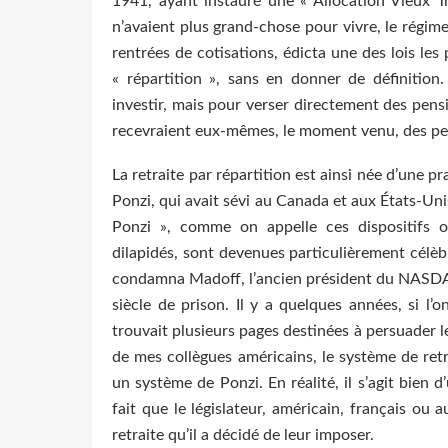
1941, ayant instauré une « Allocation Vieux Tr
n’avaient plus grand-chose pour vivre, le régime
rentrées de cotisations, édicta une des lois les 
« répartition », sans en donner de définition. I
investir, mais pour verser directement des pens
recevraient eux-mêmes, le moment venu, des pen
La retraite par répartition est ainsi née d’une
Ponzi, qui avait sévi au Canada et aux États-Un
Ponzi », comme on appelle ces dispositifs o
dilapidés, sont devenues particulièrement célèb
condamna Madoff, l’ancien président du NASDAQ
siècle de prison. Il y a quelques années, si l’o
trouvait plusieurs pages destinées à persuader 
de mes collègues américains, le système de retr
un système de Ponzi. En réalité, il s’agit bien 
fait que le législateur, américain, français ou a
retraite qu’il a décidé de leur imposer.