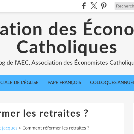
ation des Écon
Catholiques
og de l'AEC, Association des Économistes Catholiq
IALE DE L'ÉGLISE
PAPE FRANÇOIS
COLLOQUES ANNUE
er les retraites ?
t Jacques
>
Comment réformer les retraites ?