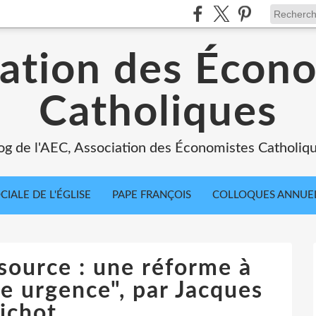
ation des Écon
Catholiques
og de l'AEC, Association des Économistes Catholiq
IALE DE L'ÉGLISE
PAPE FRANÇOIS
COLLOQUES ANNUE
source : une réforme à
e urgence", par Jacques
ichot