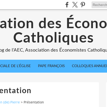
ation des Écon
Catholiques
og de l'AEC, Association des Économistes Catholiq
IALE DE L'ÉGLISE
PAPE FRANÇOIS
COLLOQUES ANNUE
entation
n (de) Pierre
>
Présentation