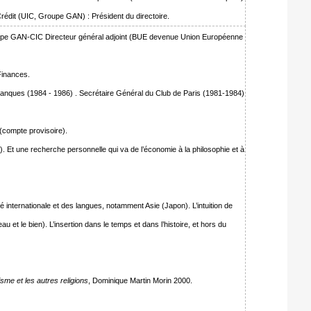
Crédit (UIC, Groupe GAN) : Président du directoire.
AN-CIC Directeur général adjoint (BUE devenue Union Européenne
Finances.
anques (1984 - 1986) . Secrétaire Général du Club de Paris (1981-1984)
(compte provisoire).
e). Et une recherche personnelle qui va de l’économie à la philosophie et à
té internationale et des langues, notamment Asie (Japon). L’intuition de
beau et le bien). L’insertion dans le temps et dans l’histoire, et hors du
isme et les autres religions
, Dominique Martin Morin 2000.