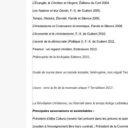
L’Évangile, le Chrétien et l’Argent
, Éditions du Cerf 2004.
Les Nations et leur Destin
, F.-X. de Guibert 2005.
Temps, Histoire, Éternité
, Parole et Silence 2006.
Christianisme et Croissance économique
, Parole et Silence 2008.
L’économie et le christianisme
, F.-X. de Guibert 2010.
L’avenir de la démocratie (Politique I)
, F.-X. de Guibert 2011.
Finance : un regard chrétien
, Embrasure 2013.
Philosophie de la foi
Arjalas Editions 2015.
Guide de survie dans un monde instable, hétérogène, non régulé
Ter
L’euro : vers la fin de la monnaie unique ?
TerraMare 2017.
La Révélation chrétienne, ou l’éternité dans le temps
Artège Lethielle
Principales associations et assimilables :
Président d’
Alba Cultura
(rendre l’art présent dans les prisons et autr
(soutien à l’enseignement libre hors contrat) ; Président de la Comm