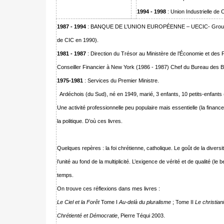
1994 - 1998
: Union Industrielle de 
1987 - 1994
: BANQUE DE L’UNION EUROPÉENNE – UECIC- Groupe G
de CIC en 1990).
1981 - 1987
: Direction du Trésor au Ministère de l’Économie et des 
Conseiller Financier à New York (1986 - 1987) Chef du Bureau des B
1975-1981
: Services du Premier Ministre.
Ardéchois (du Sud), né en 1949, marié, 3 enfants, 10 petits-enfants 
Une activité professionnelle peu populaire mais essentielle (la financ
la politique. D’où ces livres.
Quelques repères : la foi chrétienne, catholique. Le goût de la diversi
l’unité au fond de la multiplicité. L’exigence de vérité et de qualité (le 
temps.
On trouve ces réflexions dans mes livres :
Le Ciel et la Forêt
Tome I
Au-delà du pluralisme
; Tome II
Le christian
Chrétienté et Démocratie
, Pierre Téqui 2003.