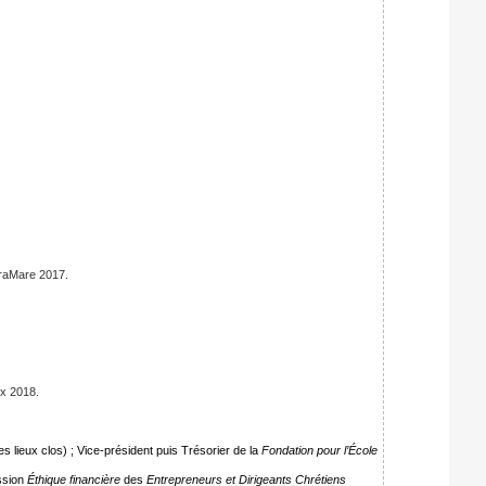
raMare 2017.
ux 2018.
es lieux clos) ; Vice-président puis Trésorier de la
Fondation pour l’École
ission
Éthique financière
des
Entrepreneurs et Dirigeants Chrétiens