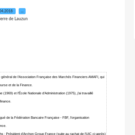
04.2018
…
ierre de Lauzun
 général de l’Association Française des Marchés Financiers AMAFI, qui
ourse et de la Finance.
 (1969) et l’École Nationale d’Administration (1975), j’ai travaillé
finance.
égué de la Fédération Bancaire Française - FBF, l’organisation
ance.
 : Président d’Archon Group France (suite au rachat de l’UIC ci-après)