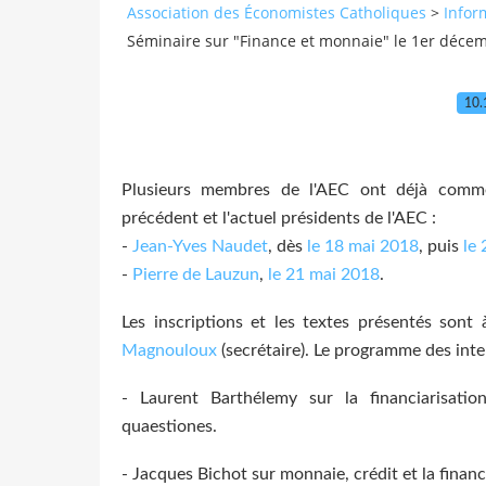
Association des Économistes Catholiques
>
Infor
Séminaire sur "Finance et monnaie" le 1er déce
10.
Plusieurs membres de l'AEC ont déjà comme
précédent et l'actuel présidents de l'AEC :
-
Jean-Yves Naudet
, dès
le 18 mai 2018
, puis
le
-
Pierre de Lauzun
,
le 21 mai 2018
.
Les inscriptions et les textes présentés sont
Magnouloux
(secrétaire). Le programme des interv
- Laurent Barthélemy sur la financiarisati
quaestiones.
- Jacques Bichot sur monnaie, crédit et la finance