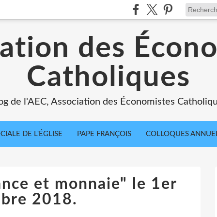
ation des Écon
Catholiques
og de l'AEC, Association des Économistes Catholiq
IALE DE L'ÉGLISE
PAPE FRANÇOIS
COLLOQUES ANNUE
ance et monnaie" le 1er
bre 2018.