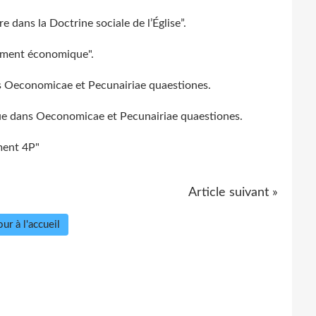
dans la Doctrine sociale de l’Église”.
pement économique".
ns Oeconomicae et Pecunairiae quaestiones.
ique dans Oeconomicae et Pecunairiae quaestiones.
ment 4P"
Article suivant »
ur à l'accueil