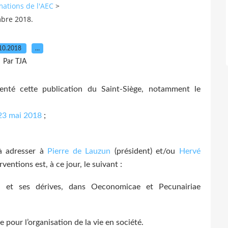
mations de l'AEC
>
mbre 2018.
10.2018
…
Par TJA
nté cette publication du Saint-Siège, notamment le
 23 mai 2018
;
 à adresser à
Pierre de Lauzun
(président) et/ou
Hervé
entions est, à ce jour, le suivant :
on et ses dérives, dans Oeconomicae et Pecunairiae
 pour l’organisation de la vie en société.